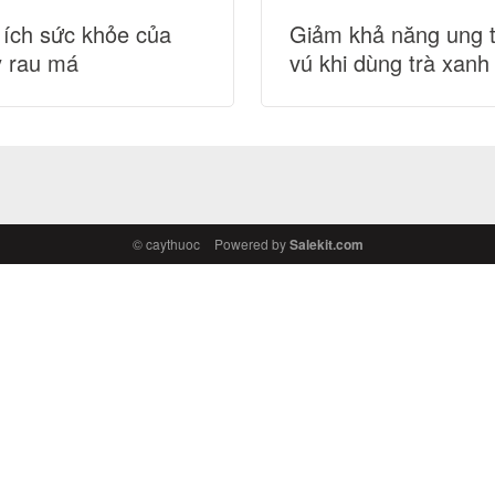
 ích sức khỏe của
Giảm khả năng ung 
y rau má
vú khi dùng trà xanh
© caythuoc
Powered by
Salekit.com